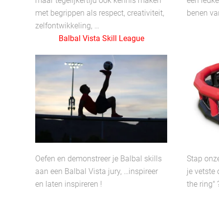
maar tegelijkertijd ook kennis maken
een leuke
met begrippen als respect, creativiteit,
benen van
zelfontwikkeling, …
Balbal Vista Skill League
Oefen en demonstreer je Balbal skills
Stap onze
aan een Balbal Vista jury, …inspireer
je vetste 
en laten inspireren !
the ring" 