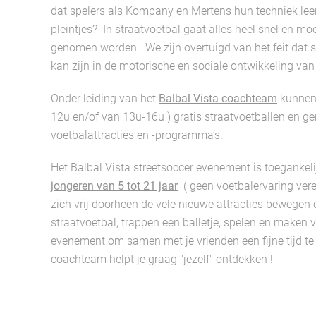
dat spelers als Kompany en Mertens hun techniek lee
pleintjes? In straatvoetbal gaat alles heel snel en mo
genomen worden. We zijn overtuigd van het feit dat st
kan zijn in de motorische en sociale ontwikkeling van
Onder leiding van het
Balbal Vista coachteam
kunnen 
12u en/of van 13u-16u ) gratis straatvoetballen en ge
voetbalattracties en -programma’s.
Het Balbal Vista streetsoccer evenement is toegankel
jongeren van 5 tot 21 jaar
( geen voetbalervaring ver
zich vrij doorheen de vele nieuwe attracties bewegen 
straatvoetbal, trappen een balletje, spelen en maken v
evenement om samen met je vrienden een fijne tijd te
coachteam helpt je graag "jezelf" ontdekken !