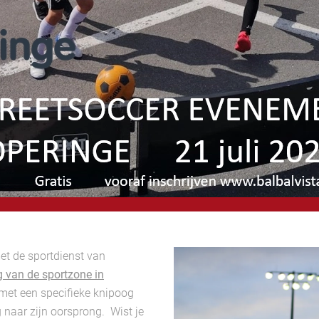
et de sportdienst van
g van de sportzone in
met een specifieke knipoog
g naar zijn oorsprong. Wist je