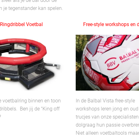
 sfeer als je de bal door de
 je tegenstander kan spelen.
Ringdribbel Voetbal
Free-style workshops en 
 voetbalring binnen en toon
In de Balbal Vista free-style
dribbels. Ben jij de "King off
workshops leren jong en oud
?
trucjes van onze specialisten
dolgraag hun passie overbr
Niet alleen voetbaltools maa