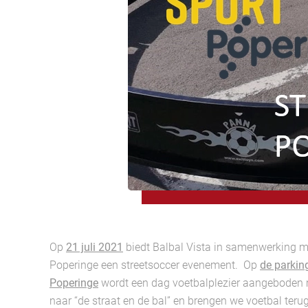
Op
21 juli 2021
biedt Balbal Vista in samenwerking m
Poperinge een streetsoccer evenement. Op
de parkin
Poperinge
wordt een dag voetbalplezier aangeboden 
naar “de straat en de bal” en brengen we voetbal teru