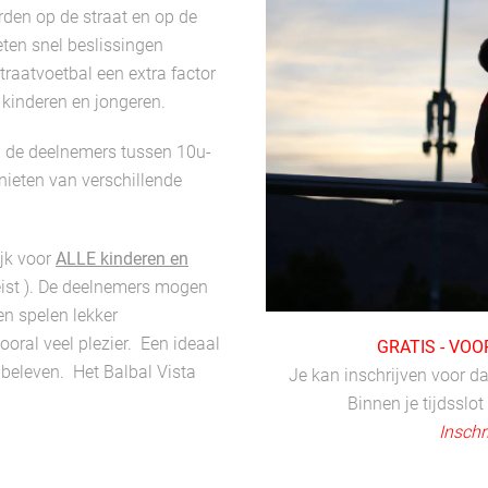
rden op de straat en op de
eten snel beslissingen
raatvoetbal een extra factor
 kinderen en jongeren.
de deelnemers tussen 10u-
nieten van verschillende
ijk voor
ALLE kinderen en
eist ). De deelnemers mogen
en spelen lekker
ooral veel plezier. Een ideaal
GRATIS - VOO
 beleven. Het Balbal Vista
Je kan inschrijven voor da
Binnen je tijdsslot
Inschr