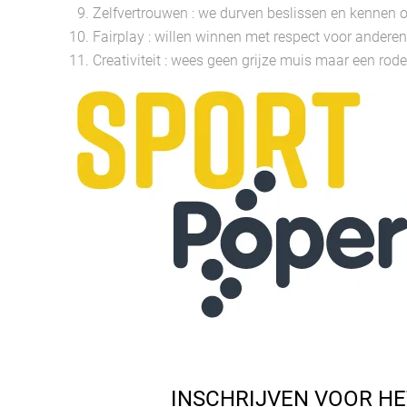
Zelfvertrouwen : we durven beslissen en kennen o
Fairplay : willen winnen met respect voor anderen
Creativiteit : wees geen grijze muis maar een rod
INSCHRIJVEN VOOR HET