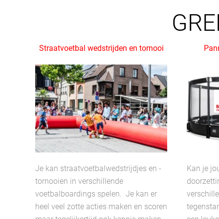
GRE
Straatvoetbal wedstrijden en tornooi
Pann
Je kan straatvoetbalwedstrijdjes en -
Kan je jo
tornooien in verschillende
doorzetti
voetbalboardings spelen. Je kan er
verschill
heel veel zotte acties maken en scoren
tegenstan