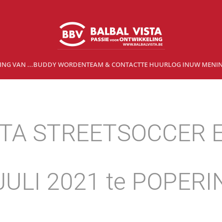
NG VAN ...
BUDDY WORDEN
TEAM & CONTACT
TE HUUR
LOG IN
UW MENI
STA STREETSOCCER
JULI 2021 te POPER