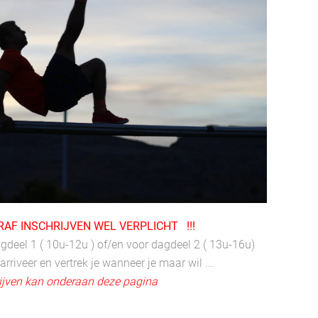
RAF INSCHRIJVEN WEL VERPLICHT !!!
gdeel 1 ( 10u-12u ) of/en voor dagdeel 2 ( 13u-16u)
 arriveer en vertrek je wanneer je maar wil ...
ijven kan onderaan deze pagina