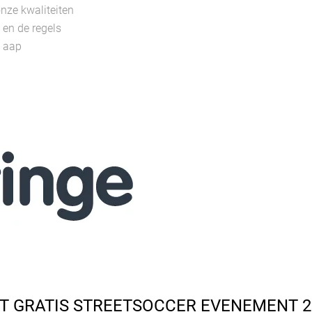
nze kwaliteiten
 en de regels
e aap
 GRATIS STREETSOCCER EVENEMENT 21 jul