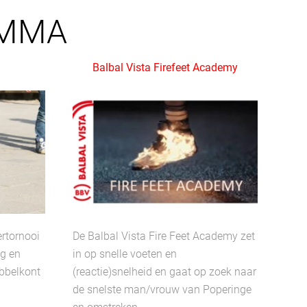
AMMA
Balbal Vista Firefeet Academy
ertornooi
De Balbal Vista Fire Feet Academy zet
ng en
in op snelle voeten en
ibbelkont
(reactie)snelheid en gaat op zoek naar
de snelste man/vrouw van Poperinge