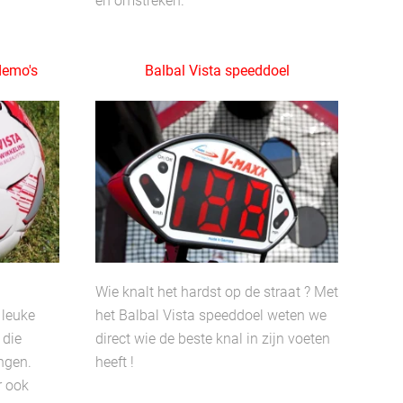
en omstreken.
demo's
Balbal Vista speeddoel
Wie knalt het hardst op de straat ? Met
 leuke
het Balbal Vista speeddoel weten we
 die
direct wie de beste knal in zijn voeten
engen.
heeft !
r ook