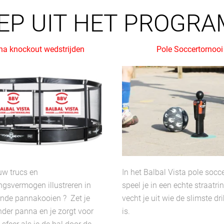
EP UIT HET PROGR
a knockout wedstrijden
Pole Soccertornooi
uw trucs en
In het Balbal Vista pole socc
ngsvermogen illustreren in
speel je in een echte straatri
ende pannakooien ? Zet je
vecht je uit wie de slimste dr
der panna en je zorgt voor
is.